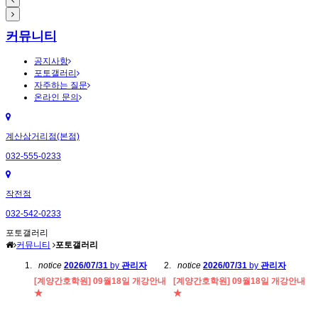
커뮤니티
공지사항
포토갤러리
자주하는 질문
온라인 문의
계산삼거리점(본점)
032-555-0233
작전점
032-542-0233
포토갤러리
커뮤니티
포토갤러리
notice
2026/07/31
by
관리자
notice
2026/07/31
by
관리자
[계양간호학원] 09월18일 개강안내
[계양간호학원] 09월18일 개강안내
★
★