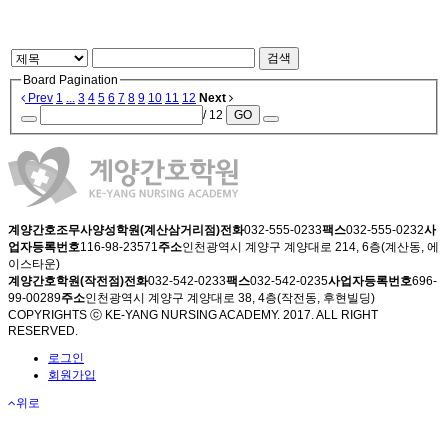
검색
Board Pagination
Prev
1
...
3
4
5
6
7
8
9
10
11
12
Next
/ 12
GO
계양간호조무사양성학원(계산삼거리점)
전화
032-555-0233
팩스
032-555-0232
사
업자등록번호
116-98-23571
주소
인천광역시 계양구 계양대로 214, 6층(계산동, 에
이스타운)
계양간호학원(작전점)
전화
032-542-0233
팩스
032-542-0235
사업자등록번호
696-
99-00289
주소
인천광역시 계양구 계양대로 38, 4층(작전동, 후현빌딩)
COPYRIGHTS ⓒ KE-YANG NURSING ACADEMY. 2017. ALL RIGHT
RESERVED.
로그인
회원가입
위로