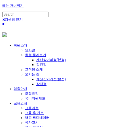
메뉴 건너뛰기
검색창 닫기
학원소개
인사말
학원 둘러보기
계산삼거리점(본점)
작전점
교직원 소개
오시는 길
계산삼거리점(본점)
작전점
입학안내
모집요강
국비지원제도
교육안내
교육과정
교육 후 진로
병원 코디네이터
국가고시