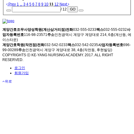
Prev
1
...
3
4
5
6
7
8
9
10
11
12
Next
/ 12
GO
계양간호조무사양성학원(계산삼거리점)
전화
032-555-0233
팩스
032-555-0232
사
업자등록번호
116-98-23571
주소
인천광역시 계양구 계양대로 214, 6층(계산동, 에
이스타운)
계양간호학원(작전점)
전화
032-542-0233
팩스
032-542-0235
사업자등록번호
696-
99-00289
주소
인천광역시 계양구 계양대로 38, 4층(작전동, 후현빌딩)
COPYRIGHTS ⓒ KE-YANG NURSING ACADEMY. 2017. ALL RIGHT
RESERVED.
로그인
회원가입
위로