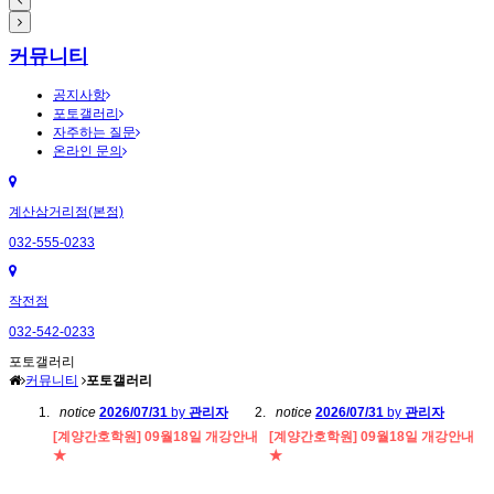
커뮤니티
공지사항
포토갤러리
자주하는 질문
온라인 문의
계산삼거리점(본점)
032-555-0233
작전점
032-542-0233
포토갤러리
커뮤니티
포토갤러리
notice
2026/07/31
by
관리자
notice
2026/07/31
by
관리자
[계양간호학원] 09월18일 개강안내
[계양간호학원] 09월18일 개강안내
★
★