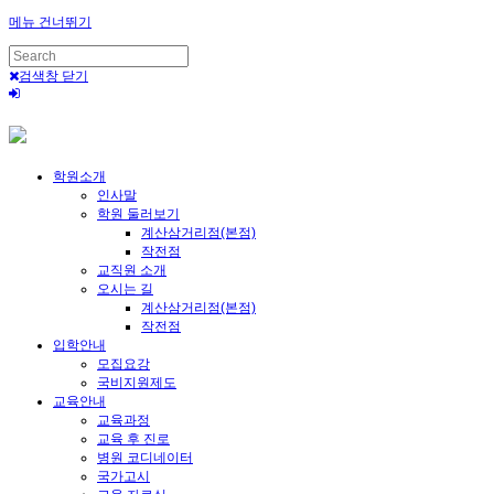
메뉴 건너뛰기
검색창 닫기
학원소개
인사말
학원 둘러보기
계산삼거리점(본점)
작전점
교직원 소개
오시는 길
계산삼거리점(본점)
작전점
입학안내
모집요강
국비지원제도
교육안내
교육과정
교육 후 진로
병원 코디네이터
국가고시