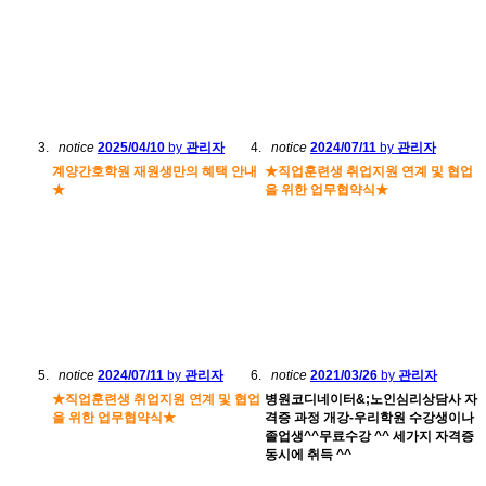
notice
2025/04/10
by
관리자
notice
2024/07/11
by
관리자
계양간호학원 재원생만의 혜택 안내
★직업훈련생 취업지원 연계 및 협업
★
을 위한 업무협약식★
notice
2024/07/11
by
관리자
notice
2021/03/26
by
관리자
★직업훈련생 취업지원 연계 및 협업
병원코디네이터&;노인심리상담사 자
을 위한 업무협약식★
격증 과정 개강-우리학원 수강생이나
졸업생^^무료수강 ^^ 세가지 자격증
동시에 취득 ^^