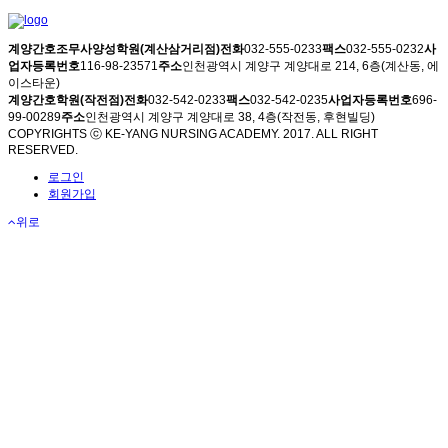
계양간호조무사양성학원(계산삼거리점)
전화
032-555-0233
팩스
032-555-0232
사
업자등록번호
116-98-23571
주소
인천광역시 계양구 계양대로 214, 6층(계산동, 에
이스타운)
계양간호학원(작전점)
전화
032-542-0233
팩스
032-542-0235
사업자등록번호
696-
99-00289
주소
인천광역시 계양구 계양대로 38, 4층(작전동, 후현빌딩)
COPYRIGHTS ⓒ KE-YANG NURSING ACADEMY. 2017. ALL RIGHT
RESERVED.
로그인
회원가입
위로