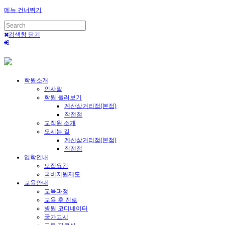
메뉴 건너뛰기
검색창 닫기
학원소개
인사말
학원 둘러보기
계산삼거리점(본점)
작전점
교직원 소개
오시는 길
계산삼거리점(본점)
작전점
입학안내
모집요강
국비지원제도
교육안내
교육과정
교육 후 진로
병원 코디네이터
국가고시