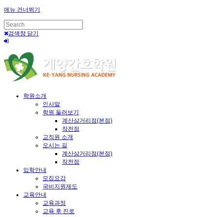
메뉴 건너뛰기
검색창 닫기
학원소개
인사말
학원 둘러보기
계산삼거리점(본점)
작전점
교직원 소개
오시는 길
계산삼거리점(본점)
작전점
입학안내
모집요강
국비지원제도
교육안내
교육과정
교육 후 진로