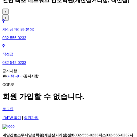
인천 최초 네트워크 간호학원(계산삼거리점, 작전점)
계산삼거리점(본점)
032-555-0233
작전점
032-542-0233
공지사항
커뮤니티
공지사항
OOPS!
회원 가입할 수 없습니다.
로그인
ID/PW 찾기
|
회원가입
계양간호조무사양성학원(계산삼거리점)
전화
032-555-0233
팩스
032-555-0232
사