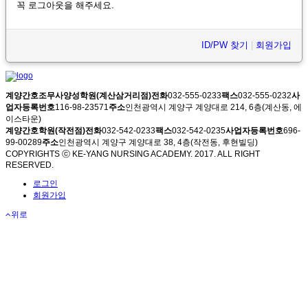
꼭 로그아웃을 해주세요.
ID/PW 찾기
|
회원가입
계양간호조무사양성학원(계산삼거리점)
전화
032-555-0233
팩스
032-555-0232
사
업자등록번호
116-98-23571
주소
인천광역시 계양구 계양대로 214, 6층(계산동, 에
이스타운)
계양간호학원(작전점)
전화
032-542-0233
팩스
032-542-0235
사업자등록번호
696-
99-00289
주소
인천광역시 계양구 계양대로 38, 4층(작전동, 후현빌딩)
COPYRIGHTS ⓒ KE-YANG NURSING ACADEMY. 2017. ALL RIGHT
RESERVED.
로그인
회원가입
위로