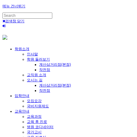
메뉴 건너뛰기
검색창 닫기
학원소개
인사말
학원 둘러보기
계산삼거리점(본점)
작전점
교직원 소개
오시는 길
계산삼거리점(본점)
작전점
입학안내
모집요강
국비지원제도
교육안내
교육과정
교육 후 진로
병원 코디네이터
국가고시