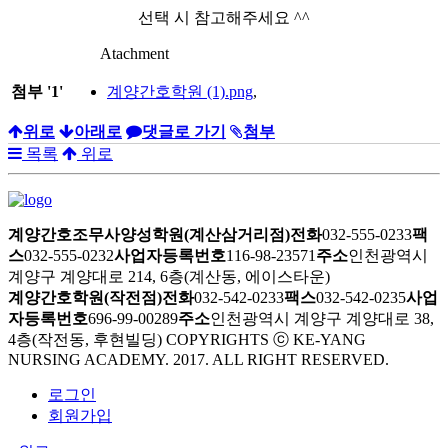
선택 시 참고해주세요 ^^
Atachment
첨부
'
1
'
계양간호학원 (1).png
,
위로
아래로
댓글로 가기
첨부
목록
위로
계양간호조무사양성학원(계산삼거리점)
전화
032-555-0233
팩
스
032-555-0232
사업자등록번호
116-98-23571
주소
인천광역시
계양구 계양대로 214, 6층(계산동, 에이스타운)
계양간호학원(작전점)
전화
032-542-0233
팩스
032-542-0235
사업
자등록번호
696-99-00289
주소
인천광역시 계양구 계양대로 38,
4층(작전동, 후현빌딩)
COPYRIGHTS ⓒ KE-YANG
NURSING ACADEMY. 2017. ALL RIGHT RESERVED.
로그인
회원가입