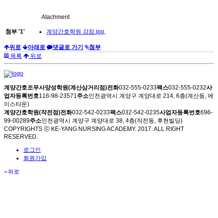
Atachment
첨부
'
1
'
계양간호학원 강점.jpg
,
위로
아래로
댓글로 가기
첨부
목록
위로
계양간호조무사양성학원(계산삼거리점)
전화
032-555-0233
팩스
032-555-0232
사
업자등록번호
116-98-23571
주소
인천광역시 계양구 계양대로 214, 6층(계산동, 에
이스타운)
계양간호학원(작전점)
전화
032-542-0233
팩스
032-542-0235
사업자등록번호
696-
99-00289
주소
인천광역시 계양구 계양대로 38, 4층(작전동, 후현빌딩)
COPYRIGHTS ⓒ KE-YANG NURSING ACADEMY. 2017. ALL RIGHT
RESERVED.
로그인
회원가입
위로