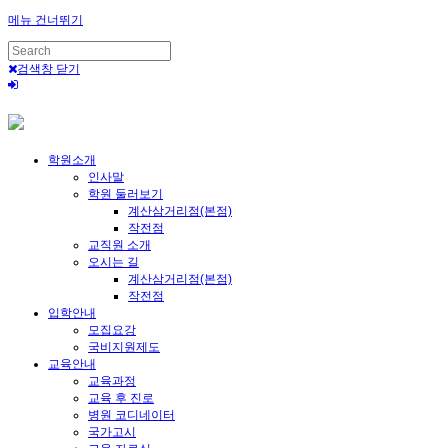
메뉴 건너뛰기
검색창 닫기
학원소개
인사말
학원 둘러보기
계산삼거리점(본점)
작전점
교직원 소개
오시는 길
계산삼거리점(본점)
작전점
입학안내
모집요강
국비지원제도
교육안내
교육과정
교육 후 진로
병원 코디네이터
국가고시