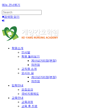
메뉴 건너뛰기
검색창 닫기
학원소개
인사말
학원 둘러보기
계산삼거리점(본점)
작전점
교직원 소개
오시는 길
계산삼거리점(본점)
작전점
입학안내
모집요강
국비지원제도
교육안내
교육과정
교육 후 진로