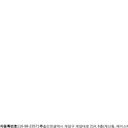
자등록번호
116-98-23571
주소
인천광역시 계양구 계양대로 214, 6층(계산동, 에이스