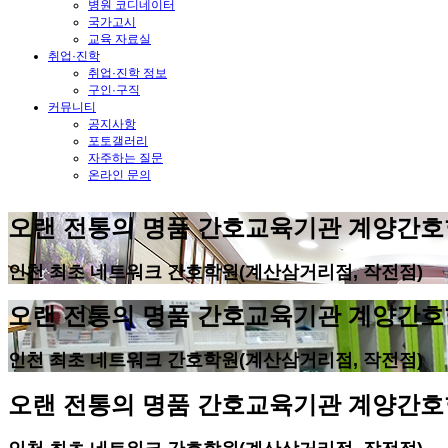
병원 코디네이터
국가고시
교육 자료실
취업·진학
취업·진학 정보
구인·구직
커뮤니티
공지사항
포토갤러리
자주하는 질문
온라인 문의
오랜 전통의 명품 간호교육기관 계양간
인천 최초 네트워크 간호학원(계산삼거리점, 작전점)
오랜 전통의 명품 간호교육기관 계양간
인천 최초 네트워크 간호학원(계산삼거리점, 작전점)
오랜 전통의 명품 간호교육기관 계양간