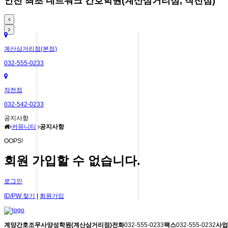
인천 최초 네트워크 간호학원(계산삼거리점, 작전점)
계산삼거리점(본점)
032-555-0233
작전점
032-542-0233
공지사항
커뮤니티
공지사항
OOPS!
회원 가입할 수 없습니다.
로그인
ID/PW 찾기
|
회원가입
계양간호조무사양성학원(계산삼거리점)
전화
032-555-0233
팩스
032-555-0232
사업