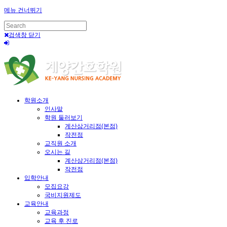
메뉴 건너뛰기
검색창 닫기
학원소개
인사말
학원 둘러보기
계산삼거리점(본점)
작전점
교직원 소개
오시는 길
계산삼거리점(본점)
작전점
입학안내
모집요강
국비지원제도
교육안내
교육과정
교육 후 진로