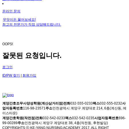
온라인 문의
무엇이든 물어보세요!
최고의 전문가가 직접 상담해드립니다.
OOPS!
잘못된 요청입니다.
로그인
ID/PW 찾기
|
회원가입
계양간호조무사양성학원(계산삼거리점)
전화
032-555-0233
팩스
032-555-0232
사
업자등록번호
116-98-23571
주소
인천광역시 계양구 계양대로 214, 6층(계산동, 에
이스타운)
계양간호학원(작전점)
전화
032-542-0233
팩스
032-542-0235
사업자등록번호
696-
99-00289
주소
인천광역시 계양구 계양대로 38, 4층(작전동, 후현빌딩)
COPYRIGHTS ⓒ KE-YANG NURSING ACADEMY. 2017. ALL RIGHT