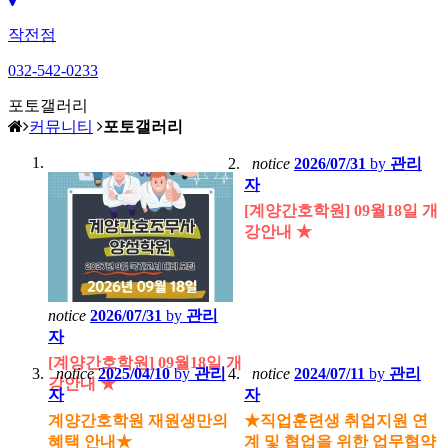
작전점
032-542-0233
포토갤러리
커뮤니티
포토갤러리
notice
2026/07/31
by
관리
자
[계양간호학원] 09월18일 개
강안내 ★
notice
2026/07/31
by
관리
자
[계양간호학원] 09월18일 개
notice
2025/04/10
by
관리
notice
2024/07/11
by
관리
강안내 ★
자
자
계양간호학원 재원생만의
★직업훈련생 취업지원 연
혜택 안내★
계 및 협업을 위한 업무협약