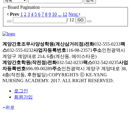
검색
Board Pagination
Prev
1
2
3
4
5
6
7
8
9
10
...
12
Next
/ 12
GO
계양간호조무사양성학원(계산삼거리점)
전화
032-555-0233
팩
스
032-555-0232
사업자등록번호
116-98-23571
주소
인천광역시
계양구 계양대로 214, 6층(계산동, 에이스타운)
계양간호학원(작전점)
전화
032-542-0233
팩스
032-542-0235
사업
자등록번호
696-99-00289
주소
인천광역시 계양구 계양대로 38,
4층(작전동, 후현빌딩)
COPYRIGHTS ⓒ KE-YANG
NURSING ACADEMY. 2017. ALL RIGHT RESERVED.
로그인
회원가입
위로