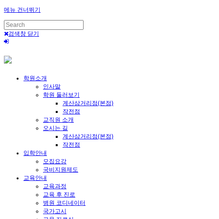
메뉴 건너뛰기
검색창 닫기
학원소개
인사말
학원 둘러보기
계산삼거리점(본점)
작전점
교직원 소개
오시는 길
계산삼거리점(본점)
작전점
입학안내
모집요강
국비지원제도
교육안내
교육과정
교육 후 진로
병원 코디네이터
국가고시