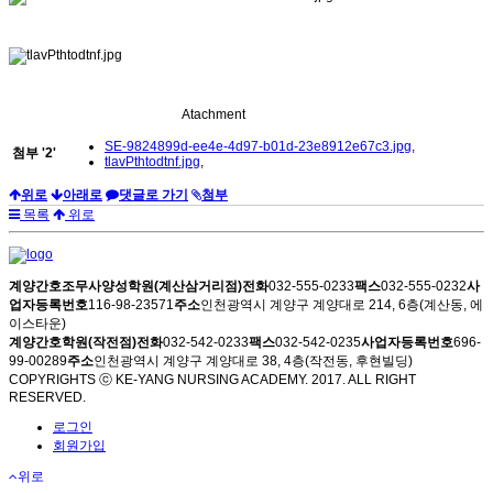
Atachment
SE-9824899d-ee4e-4d97-b01d-23e8912e67c3.jpg
,
첨부
'
2
'
tlavPthtodtnf.jpg
,
위로
아래로
댓글로 가기
첨부
목록
위로
계양간호조무사양성학원(계산삼거리점)
전화
032-555-0233
팩스
032-555-0232
사
업자등록번호
116-98-23571
주소
인천광역시 계양구 계양대로 214, 6층(계산동, 에
이스타운)
계양간호학원(작전점)
전화
032-542-0233
팩스
032-542-0235
사업자등록번호
696-
99-00289
주소
인천광역시 계양구 계양대로 38, 4층(작전동, 후현빌딩)
COPYRIGHTS ⓒ KE-YANG NURSING ACADEMY. 2017. ALL RIGHT
RESERVED.
로그인
회원가입
위로